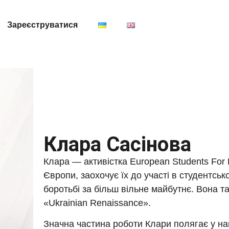
Зареєструватиcя
Клара Сасінова
Клара — активістка European Students For L
Європи, заохочує їх до участі в студентсько
боротьбі за більш вільне майбутнє. Вона т
«Ukrainian Renaissance».
Значна частина роботи Клари полягає у на